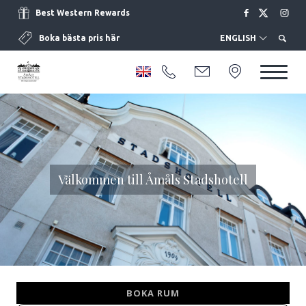
Best Western Rewards
Boka bästa pris här
ENGLISH
Välkommen till Åmåls Stadshotell
BOKA RUM