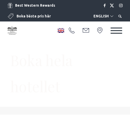
Best Western Rewards
Boka bästa pris här
ENGLISH
Boka hela
hotellet